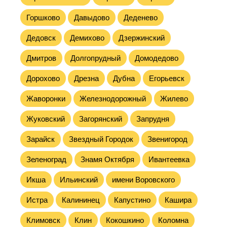
Горшково
Давыдово
Деденево
Дедовск
Демихово
Дзержинский
Дмитров
Долгопрудный
Домодедово
Дорохово
Дрезна
Дубна
Егорьевск
Жаворонки
Железнодорожный
Жилево
Жуковский
Загорянский
Запрудня
Зарайск
Звездный Городок
Звенигород
Зеленоград
Знамя Октября
Ивантеевка
Икша
Ильинский
имени Воровского
Истра
Калининец
Капустино
Кашира
Климовск
Клин
Кокошкино
Коломна