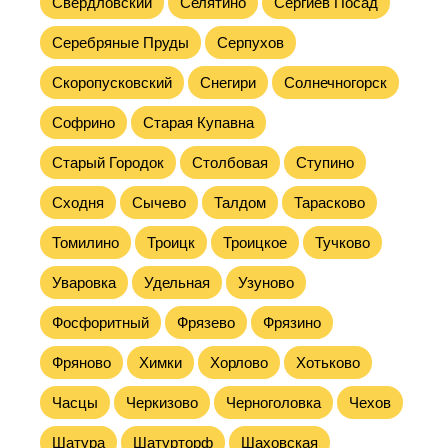
Свердловский
Селятино
Сергиев Посад
Серебряные Пруды
Серпухов
Скоропусковский
Снегири
Солнечногорск
Софрино
Старая Купавна
Старый Городок
Столбовая
Ступино
Сходня
Сычево
Талдом
Тарасково
Томилино
Троицк
Троицкое
Тучково
Уваровка
Удельная
Узуново
Фосфоритный
Фрязево
Фрязино
Фряново
Химки
Хорлово
Хотьково
Часцы
Черкизово
Черноголовка
Чехов
Шатура
Шатурторф
Шаховская