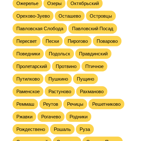
Ожерелье
Озеры
Октябрьский
Орехово-Зуево
Осташево
Островцы
Павловская Слобода
Павловский Посад
Пересвет
Пески
Пирогово
Поварово
Поведники
Подольск
Правдинский
Пролетарский
Протвино
Птичное
Путилково
Пушкино
Пущино
Раменское
Растуново
Рахманово
Реммаш
Реутов
Речицы
Решетниково
Ржавки
Рогачево
Родники
Рождествено
Рошаль
Руза