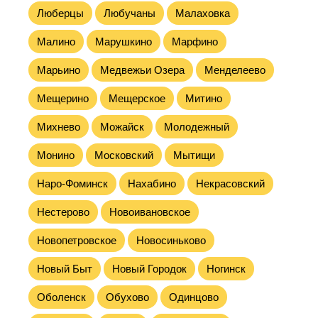
Люберцы
Любучаны
Малаховка
Малино
Марушкино
Марфино
Марьино
Медвежьи Озера
Менделеево
Мещерино
Мещерское
Митино
Михнево
Можайск
Молодежный
Монино
Московский
Мытищи
Наро-Фоминск
Нахабино
Некрасовский
Нестерово
Новоивановское
Новопетровское
Новосиньково
Новый Быт
Новый Городок
Ногинск
Оболенск
Обухово
Одинцово