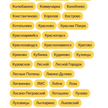
Колюбакино
Коммунарка
Конобеево
Константиново
Королев
Кострово
Котельники
Красково
Красная Пахра
Красноармейск
Красногорск
Краснозаводск
Краснознаменск
Кратово
Крюково
Кубинка
Кудиново
Кузнецы
Куровское
Лесной
Лесной Городок
Лесные Поляны
Ликино-Дулево
Литвиново
ЛМС
Лобня
Лоза
Лосино-Петровский
Лотошино
Лунево
Луховицы
Лыткарино
Львовский