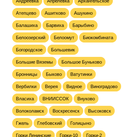
Андреевка
Апрелевка
Архангельское
Атепцево
Ашитково
Ашукино
Балашиха
Барвиха
Барыбино
Белоозерский
Белоомут
Биокомбината
Богородское
Большевик
Большие Вяземы
Большое Буньково
Бронницы
Быково
Ватутинки
Вербилки
Верея
Видное
Виноградово
Власиха
ВНИИССОК
Внуково
Волоколамск
Воскресенск
Высоковск
Гжель
Глебовский
Голицыно
Горки Ленинские
Горки-10
Горки-2