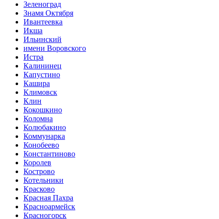
Зеленоград
Знамя Октября
Ивантеевка
Икша
Ильинский
имени Воровского
Истра
Калининец
Капустино
Кашира
Климовск
Клин
Кокошкино
Коломна
Колюбакино
Коммунарка
Конобеево
Константиново
Королев
Кострово
Котельники
Красково
Красная Пахра
Красноармейск
Красногорск