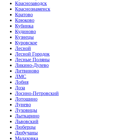
Краснозаводск
Краснознаменск
Кратово
Крюково
Кубинка
Кудиново
Кузнецы
Куровское
Лесной
Лесной Городок
Лесные Поляны
Ликино-Дулево
Литвиново
ЛМС
Лобня
Лоза
Лосино-Петровский
Лотошино
Лунево
Луховицы
Лыткарино
Львовский
Люберцы
Любучаны
Малаховка