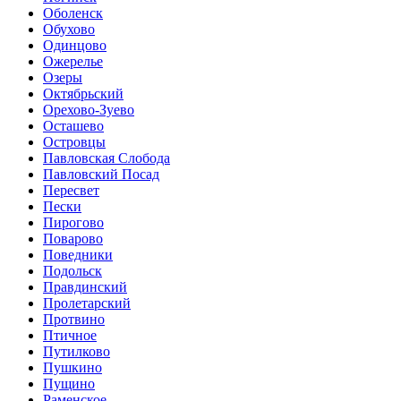
Оболенск
Обухово
Одинцово
Ожерелье
Озеры
Октябрьский
Орехово-Зуево
Осташево
Островцы
Павловская Слобода
Павловский Посад
Пересвет
Пески
Пирогово
Поварово
Поведники
Подольск
Правдинский
Пролетарский
Протвино
Птичное
Путилково
Пушкино
Пущино
Раменское