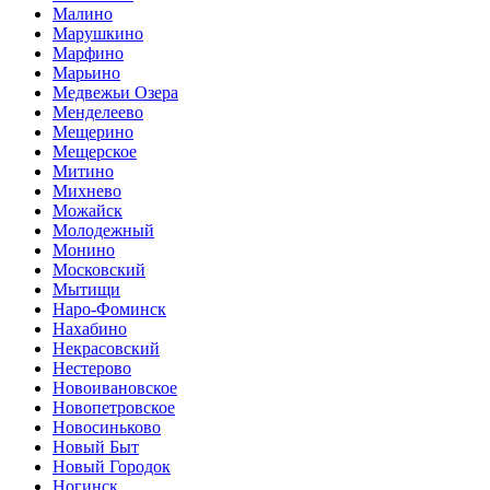
Малино
Марушкино
Марфино
Марьино
Медвежьи Озера
Менделеево
Мещерино
Мещерское
Митино
Михнево
Можайск
Молодежный
Монино
Московский
Мытищи
Наро-Фоминск
Нахабино
Некрасовский
Нестерово
Новоивановское
Новопетровское
Новосиньково
Новый Быт
Новый Городок
Ногинск