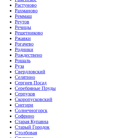
Растуново
Рахманово
Реммаш
Реутов
Речицы
Решетниково
Ржавки
Рогачево
Родники
Рождествено
Рошаль
Руза
Свердловский
Селятино
Сергиев Посад
Серебряные Пруды
Серпухов
Скоропусковский
Снегири
Солнечногорск
Софрино
Старая Купавна
Старый Городок
Столбовая