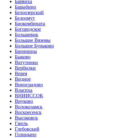
Барвиха
Барыбино
Белоозерский
Белоомут
Биокомбината
Богородское
Большевик
Большие Вяземы
Большое Буньково
Бронницы
Быково
Ватутинки
Вербилки
Верея
Видное
Виноградово
Власиха
ВНИИССОК
Внуково
Волоколамск
Воскресенск
Высоковск
Гжель
Глебовский
Голицыно