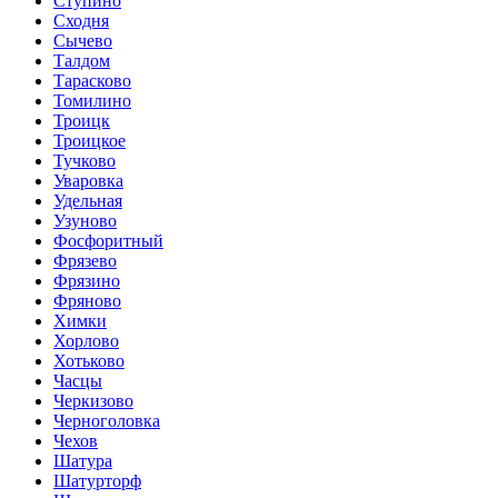
Ступино
Сходня
Сычево
Талдом
Тарасково
Томилино
Троицк
Троицкое
Тучково
Уваровка
Удельная
Узуново
Фосфоритный
Фрязево
Фрязино
Фряново
Химки
Хорлово
Хотьково
Часцы
Черкизово
Черноголовка
Чехов
Шатура
Шатурторф