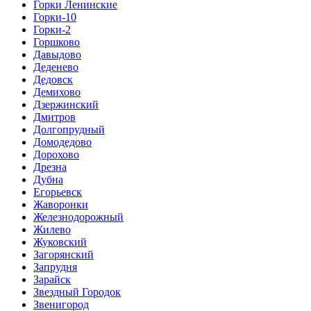
Горки Ленинские
Горки-10
Горки-2
Горшково
Давыдово
Деденево
Дедовск
Демихово
Дзержинский
Дмитров
Долгопрудный
Домодедово
Дорохово
Дрезна
Дубна
Егорьевск
Жаворонки
Железнодорожный
Жилево
Жуковский
Загорянский
Запрудня
Зарайск
Звездный Городок
Звенигород