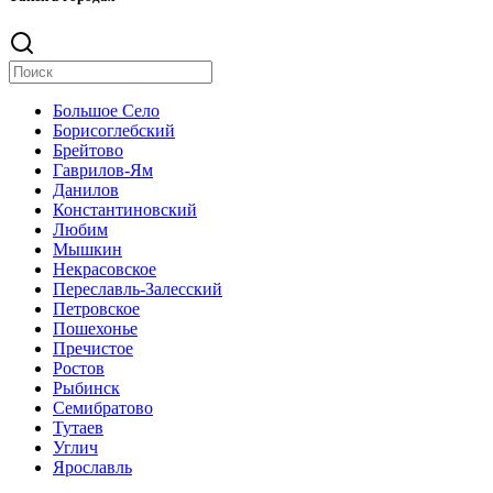
Большое Село
Борисоглебский
Брейтово
Гаврилов-Ям
Данилов
Константиновский
Любим
Мышкин
Некрасовское
Переславль-Залесский
Петровское
Пошехонье
Пречистое
Ростов
Рыбинск
Семибратово
Тутаев
Углич
Ярославль