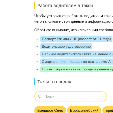
Работа водителем в такси
Чтобы устроиться работать водителем такси
чего заполните свои данные и информацию о
Обратите внимание, что ключевыми требова
Паспорт РФ или СНГ (возраст от 21 года)
Водительское удостоверение
Наличие водительского стажа не менее 3 
Смартфон или планшет на платформе And
Приветствуется знание города и умение о
Такси в городах
Большое Село
Борисоглебский
Бре