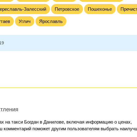
ереславль-Залесский
Петровское
Пошехонье
Пречис
утаев
Углич
Ярославль
19
атления
х на такси Богдан в Данилове, включая информацию о ценах,
аш комментарий поможет другим пользователям выбрать наилуч