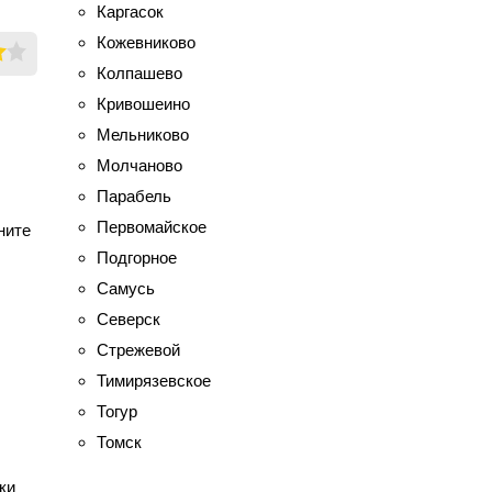
Каргасок
Кожевниково
Колпашево
Кривошеино
Мельниково
Молчаново
Парабель
Первомайское
ните
Подгорное
Самусь
Северск
Стрежевой
Тимирязевское
Тогур
Томск
ки