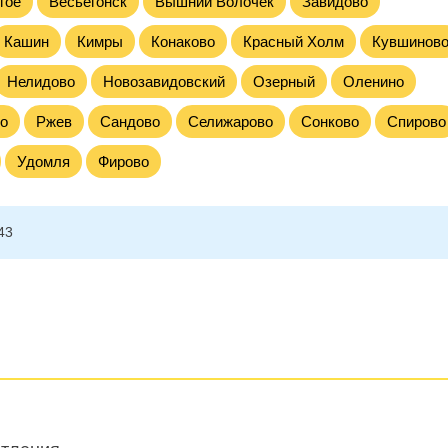
гое
Весьегонск
Вышний Волочек
Завидово
Кашин
Кимры
Конаково
Красный Холм
Кувшинов
Нелидово
Новозавидовский
Озерный
Оленино
о
Ржев
Сандово
Селижарово
Сонково
Спирово
Удомля
Фирово
43