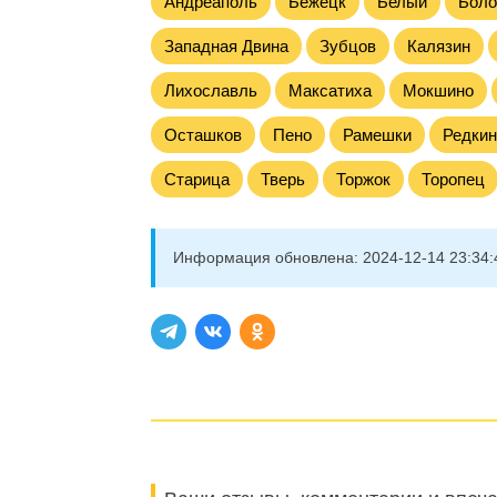
Андреаполь
Бежецк
Белый
Боло
Западная Двина
Зубцов
Калязин
Лихославль
Максатиха
Мокшино
Осташков
Пено
Рамешки
Редкин
Старица
Тверь
Торжок
Торопец
Информация обновлена:
2024-12-14 23:34: