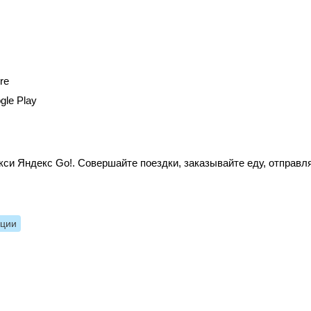
re
gle Play
си Яндекс Go!. Совершайте поездки, заказывайте еду, отправл
нции