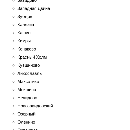
Завидово
Западная Двина
Зубцов
Калязин
Кашин
Кимры
Конаково
Красный Холм
Кувшиново
Лихославль
Максатиха
Мокшино
Нелидово
Новозавидовский
Озерный
Оленино