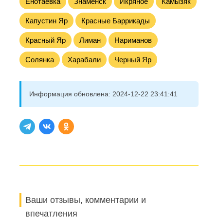
Енотаевка
Знаменск
Икряное
Камызяк
Капустин Яр
Красные Баррикады
Красный Яр
Лиман
Нариманов
Солянка
Харабали
Черный Яр
Информация обновлена:
2024-12-22 23:41:41
Ваши отзывы, комментарии и
впечатления