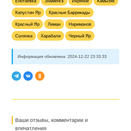
Енотаевка
Знаменск
Икряное
Камызяк
Капустин Яр
Красные Баррикады
Красный Яр
Лиман
Нариманов
Солянка
Харабали
Черный Яр
Информация обновлена:
2024-12-22 23:33:33
Ваши отзывы, комментарии и
впечатления