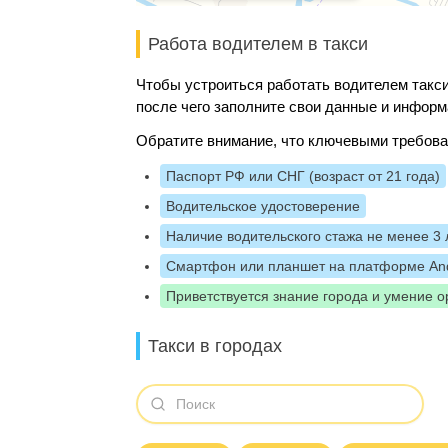
Работа водителем в такси
Чтобы устроиться работать водителем такси
после чего заполните свои данные и информ
Обратите внимание, что ключевыми требова
Паспорт РФ или СНГ (возраст от 21 года)
Водительское удостоверение
Наличие водительского стажа не менее 3 
Смартфон или планшет на платформе And
Приветствуется знание города и умение о
Такси в городах