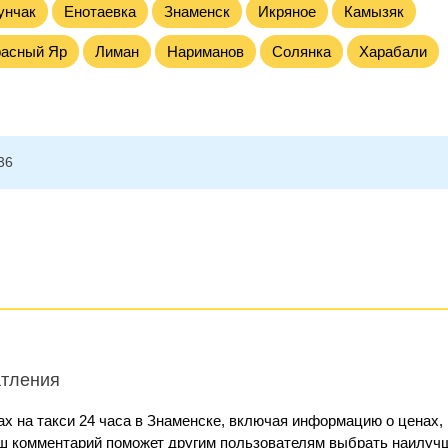
унчак
Енотаевка
Знаменск
Икряное
Камызяк
расный Яр
Лиман
Нариманов
Солянка
Харабали
36
атления
х на такси 24 часа в Знаменске, включая информацию о ценах,
аш комментарий поможет другим пользователям выбрать наилуч