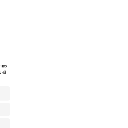
нах,
ший