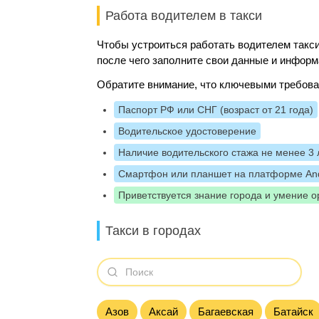
Работа водителем в такси
Чтобы устроиться работать водителем такси
после чего заполните свои данные и информ
Обратите внимание, что ключевыми требова
Паспорт РФ или СНГ (возраст от 21 года)
Водительское удостоверение
Наличие водительского стажа не менее 3 
Смартфон или планшет на платформе And
Приветствуется знание города и умение о
Такси в городах
Азов
Аксай
Багаевская
Батайск