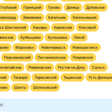
Глубокий
Горняцкий
Гуково
Донецк
Дубовское
ерноград
Зимовники
Кагальник
Кагальницкая
ск-Шахтинский
Кашары
Кировская
Коксовый
вянская
Куйбышево
Кулешовка
Лихой
рово
Морозовск
Новочеркасск
Новошахтинск
Персиановский
Песчанокопское
Покровское
есветайская
Романовская
Ростов-на-Дону
Сальск
ский
Таганрог
Тарасовский
Тацинская
Усть-Донецк
ково
Шахты
Шолоховский
35