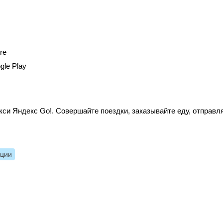
re
gle Play
си Яндекс Go!. Совершайте поездки, заказывайте еду, отправл
нции