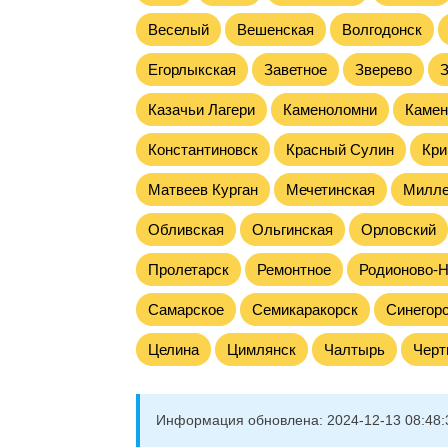
Веселый
Вешенская
Волгодонск
Егорлыкская
Заветное
Зверево
З
Казачьи Лагери
Каменоломни
Камен
Константиновск
Красный Сулин
Кри
Матвеев Курган
Мечетинская
Милле
Обливская
Ольгинская
Орловский
Пролетарск
Ремонтное
Родионово-Н
Самарское
Семикаракорск
Синегор
Целина
Цимлянск
Чалтырь
Черт
Информация обновлена:
2024-12-13 08:48: