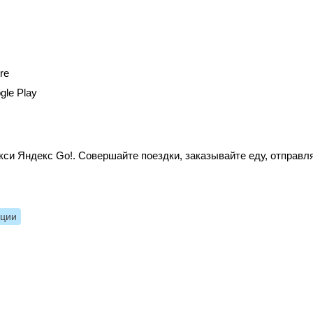
re
gle Play
си Яндекс Go!. Совершайте поездки, заказывайте еду, отправл
нции