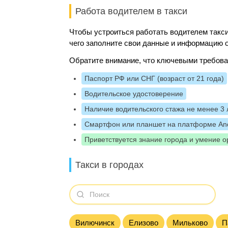
Работа водителем в такси
Чтобы устроиться работать водителем такси
чего заполните свои данные и информацию о
Обратите внимание, что ключевыми требова
Паспорт РФ или СНГ (возраст от 21 года)
Водительское удостоверение
Наличие водительского стажа не менее 3 
Смартфон или планшет на платформе And
Приветствуется знание города и умение о
Такси в городах
Вилючинск
Елизово
Мильково
П