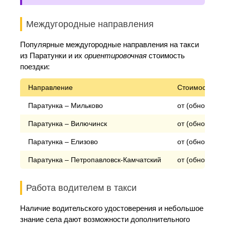
Междугородные направления
Популярные междугородные направления на такси
из Паратунки и их
ориентировочная
стоимость
поездки:
Направление
Стоимость пое
Паратунка – Мильково
от (обновлени
Паратунка – Вилючинск
от (обновлени
Паратунка – Елизово
от (обновлени
Паратунка – Петропавловск-Камчатский
от (обновлени
Работа водителем в такси
Наличие водительского удостоверения и небольшое
знание села дают возможности дополнительного