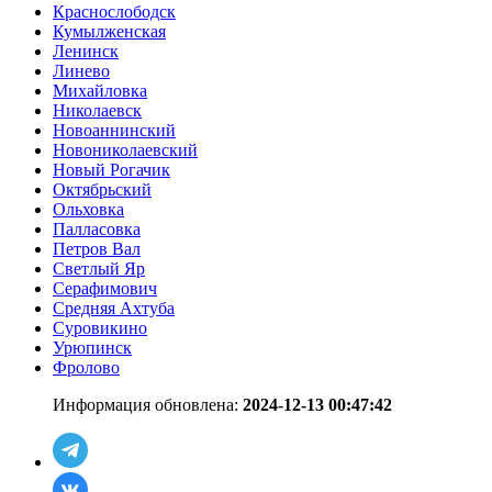
Краснослободск
Кумылженская
Ленинск
Линево
Михайловка
Николаевск
Новоаннинский
Новониколаевский
Новый Рогачик
Октябрьский
Ольховка
Палласовка
Петров Вал
Светлый Яр
Серафимович
Средняя Ахтуба
Суровикино
Урюпинск
Фролово
Информация обновлена:
2024-12-13 00:47:42