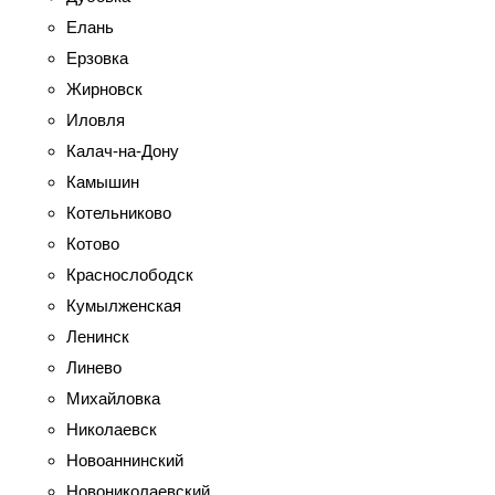
Елань
Ерзовка
Жирновск
Иловля
Калач-на-Дону
Камышин
Котельниково
Котово
Краснослободск
Кумылженская
Ленинск
Линево
Михайловка
Николаевск
Новоаннинский
Новониколаевский