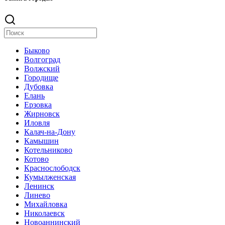
Быково
Волгоград
Волжский
Городище
Дубовка
Елань
Ерзовка
Жирновск
Иловля
Калач-на-Дону
Камышин
Котельниково
Котово
Краснослободск
Кумылженская
Ленинск
Линево
Михайловка
Николаевск
Новоаннинский