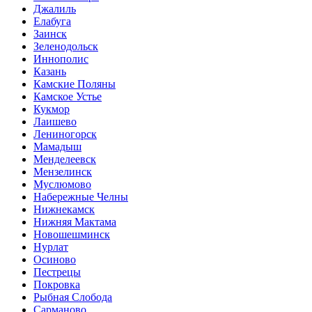
Джалиль
Елабуга
Заинск
Зеленодольск
Иннополис
Казань
Камские Поляны
Камское Устье
Кукмор
Лаишево
Лениногорск
Мамадыш
Менделеевск
Мензелинск
Муслюмово
Набережные Челны
Нижнекамск
Нижняя Мактама
Новошешминск
Нурлат
Осиново
Пестрецы
Покровка
Рыбная Слобода
Сарманово