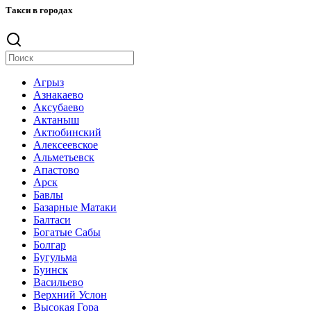
Такси в городах
Агрыз
Азнакаево
Аксубаево
Актаныш
Актюбинский
Алексеевское
Альметьевск
Апастово
Арск
Бавлы
Базарные Матаки
Балтаси
Богатые Сабы
Болгар
Бугульма
Буинск
Васильево
Верхний Услон
Высокая Гора