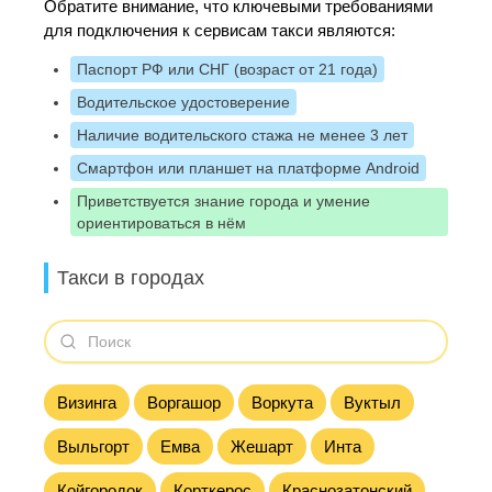
Обратите внимание, что ключевыми требованиями
для подключения к сервисам такси являются:
Паспорт РФ или СНГ (возраст от 21 года)
Водительское удостоверение
Наличие водительского стажа не менее 3 лет
Смартфон или планшет на платформе Android
Приветствуется знание города и умение
ориентироваться в нём
Такси в городах
Визинга
Воргашор
Воркута
Вуктыл
Выльгорт
Емва
Жешарт
Инта
Койгородок
Корткерос
Краснозатонский