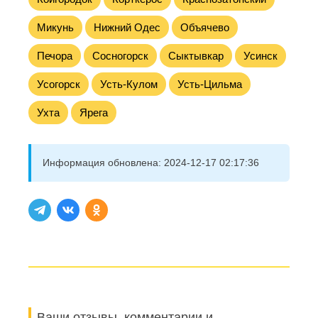
Микунь
Нижний Одес
Объячево
Печора
Сосногорск
Сыктывкар
Усинск
Усогорск
Усть-Кулом
Усть-Цильма
Ухта
Ярега
Информация обновлена:
2024-12-17 02:17:36
Ваши отзывы, комментарии и