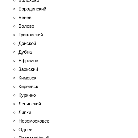
Болохово
Бородинский
Венев
Волово
Грицовский
Донской
Дубна
Ефремов
Заокский
Кимовск
Киреевск
Куркино
Ленинский
Липки
Новомосковск
Одоев