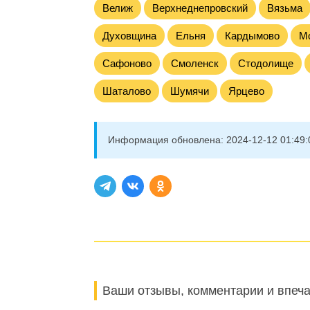
Велиж
Верхнеднепровский
Вязьма
Духовщина
Ельня
Кардымово
М
Сафоново
Смоленск
Стодолище
Шаталово
Шумячи
Ярцево
Информация обновлена:
2024-12-12 01:49:
Ваши отзывы, комментарии и впеч