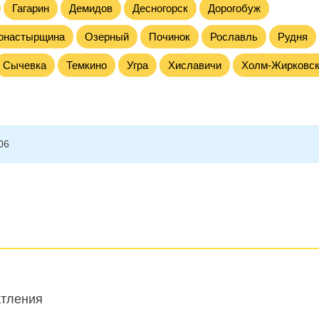
Гагарин
Демидов
Десногорск
Дорогобуж
онастырщина
Озерный
Починок
Рославль
Рудня
Сычевка
Темкино
Угра
Хиславичи
Холм-Жирковс
06
атления