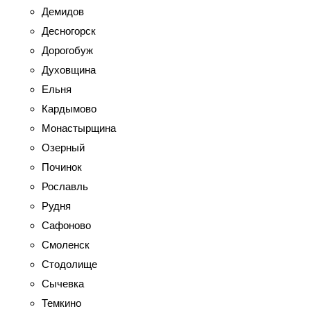
Демидов
Десногорск
Дорогобуж
Духовщина
Ельня
Кардымово
Монастырщина
Озерный
Починок
Рославль
Рудня
Сафоново
Смоленск
Стодолище
Сычевка
Темкино