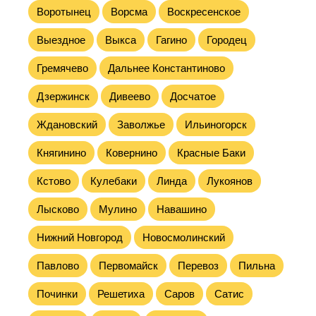
Воротынец
Ворсма
Воскресенское
Выездное
Выкса
Гагино
Городец
Гремячево
Дальнее Константиново
Дзержинск
Дивеево
Досчатое
Ждановский
Заволжье
Ильиногорск
Княгинино
Ковернино
Красные Баки
Кстово
Кулебаки
Линда
Лукоянов
Лысково
Мулино
Навашино
Нижний Новгород
Новосмолинский
Павлово
Первомайск
Перевоз
Пильна
Починки
Решетиха
Саров
Сатис