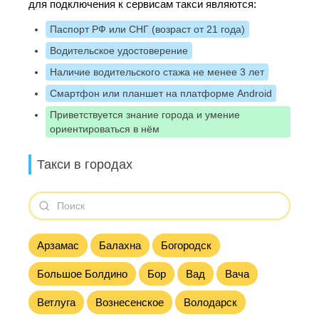
для подключения к сервисам такси являются:
Паспорт РФ или СНГ (возраст от 21 года)
Водительское удостоверение
Наличие водительского стажа не менее 3 лет
Смартфон или планшет на платформе Android
Приветствуется знание города и умение
ориентироваться в нём
Такси в городах
Арзамас
Балахна
Богородск
Большое Болдино
Бор
Вад
Вача
Ветлуга
Вознесенское
Володарск