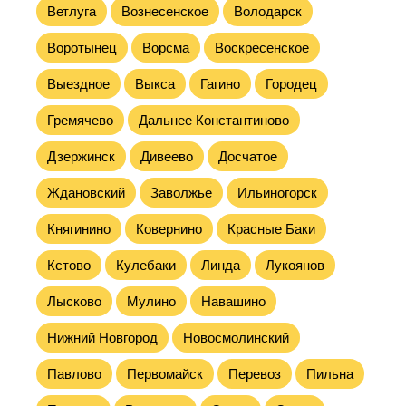
Ветлуга
Вознесенское
Володарск
Воротынец
Ворсма
Воскресенское
Выездное
Выкса
Гагино
Городец
Гремячево
Дальнее Константиново
Дзержинск
Дивеево
Досчатое
Ждановский
Заволжье
Ильиногорск
Княгинино
Ковернино
Красные Баки
Кстово
Кулебаки
Линда
Лукоянов
Лысково
Мулино
Навашино
Нижний Новгород
Новосмолинский
Павлово
Первомайск
Перевоз
Пильна