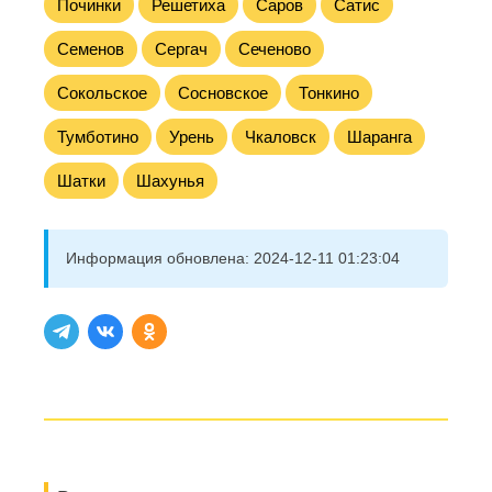
Починки
Решетиха
Саров
Сатис
Семенов
Сергач
Сеченово
Сокольское
Сосновское
Тонкино
Тумботино
Урень
Чкаловск
Шаранга
Шатки
Шахунья
Информация обновлена:
2024-12-11 01:23:04