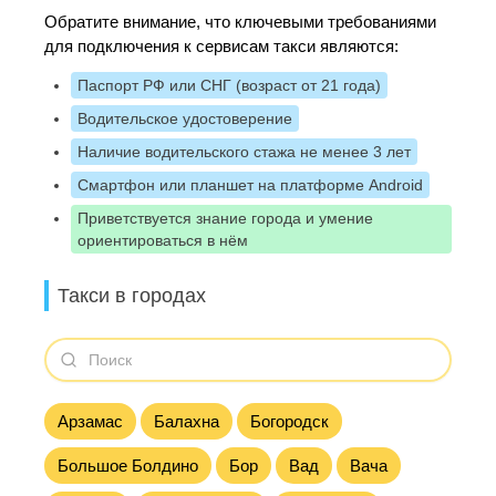
Обратите внимание, что ключевыми требованиями
для подключения к сервисам такси являются:
Паспорт РФ или СНГ (возраст от 21 года)
Водительское удостоверение
Наличие водительского стажа не менее 3 лет
Смартфон или планшет на платформе Android
Приветствуется знание города и умение
ориентироваться в нём
Такси в городах
Арзамас
Балахна
Богородск
Большое Болдино
Бор
Вад
Вача