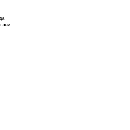
да
льном