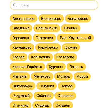
Александров
Балакирево
Боголюбово
Владимир
Вольгинский
Вязники
Городищи
Гороховец
Гусь-Хрустальный
Камешково
Карабаново
Киржач
Ковров
Кольчугино
Костерево
Красная Горбатка
Курлово
Лакинск
Меленки
Мелехово
Мстера
Муром
Никологоры
Петушки
Покров
Радужный
Собинка
Ставрово
Струнино
Судогда
Суздаль