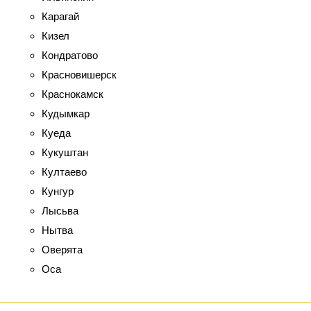
Карагай
Кизел
Кондратово
Красновишерск
Краснокамск
Кудымкар
Куеда
Кукуштан
Култаево
Кунгур
Лысьва
Нытва
Оверята
Оса