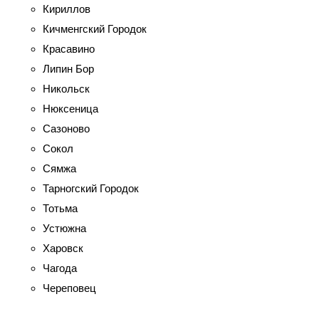
Кириллов
Кичменгский Городок
Красавино
Липин Бор
Никольск
Нюксеница
Сазоново
Сокол
Сямжа
Тарногский Городок
Тотьма
Устюжна
Харовск
Чагода
Череповец