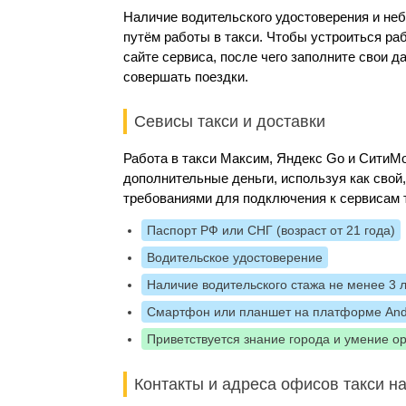
Наличие водительского удостоверения и не
путём работы в такси. Чтобы устроиться ра
сайте сервиса, после чего заполните свои 
совершать поездки.
Севисы такси и доставки
Работа в такси Максим, Яндекс Go и Сити
дополнительные деньги, используя как свой
требованиями для подключения к сервисам 
Паспорт РФ или СНГ (возраст от 21 года)
Водительское удостоверение
Наличие водительского стажа не менее 3 
Смартфон или планшет на платформе And
Приветствуется знание города и умение о
Контакты и адреса офисов такси на