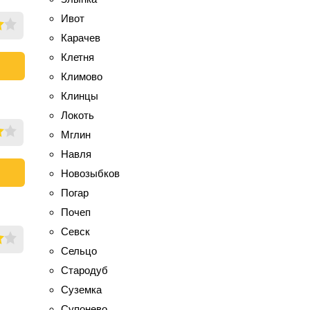
Ивот
Карачев
Клетня
Климово
Клинцы
Локоть
Мглин
Навля
Новозыбков
Погар
Почеп
Севск
Сельцо
Стародуб
Суземка
Супонево