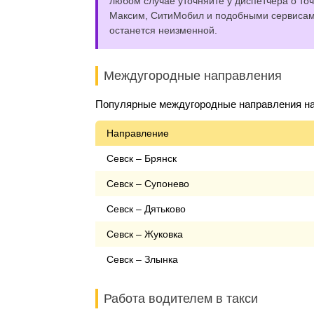
любом случае уточняйте у диспетчера о точ
Максим, СитиМобил и подобными сервисами,
останется неизменной.
Междугородные направления
Популярные междугородные направления на 
Направление
Севск – Брянск
Севск – Супонево
Севск – Дятьково
Севск – Жуковка
Севск – Злынка
Работа водителем в такси