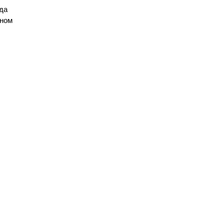
да
ьном