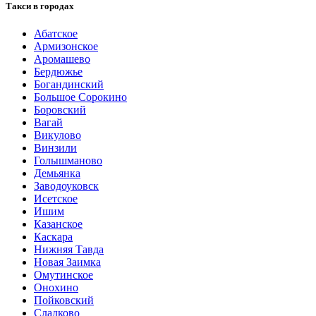
Такси в городах
Абатское
Армизонское
Аромашево
Бердюжье
Богандинский
Большое Сорокино
Боровский
Вагай
Викулово
Винзили
Голышманово
Демьянка
Заводоуковск
Исетское
Ишим
Казанское
Каскара
Нижняя Тавда
Новая Заимка
Омутинское
Онохино
Пойковский
Сладково