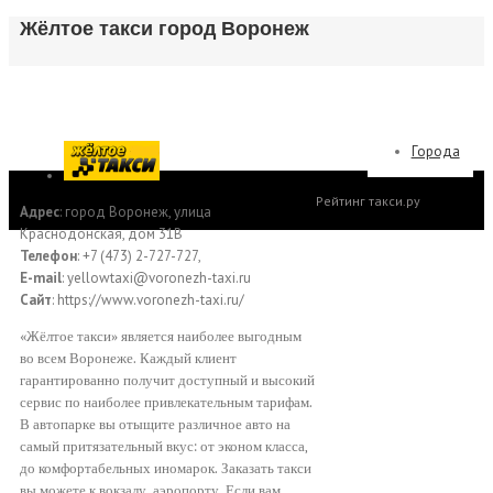
Жёлтое такси город Воронеж
Города
Рейтинг такси.ру
Адрес
: город Воронеж, улица
Краснодонская, дом 31В
Телефон
: +7 (473) 2-727-727,
E-mail
: yellowtaxi@voronezh-taxi.ru
Сайт
: https://www.voronezh-taxi.ru/
«Жёлтое такси» является наиболее выгодным
во всем Воронеже. Каждый клиент
гарантированно получит доступный и высокий
сервис по наиболее привлекательным тарифам.
В автопарке вы отыщите различное авто на
самый притязательный вкус: от эконом класса,
до комфортабельных иномарок. Заказать такси
вы можете к вокзалу, аэропорту. Если вам