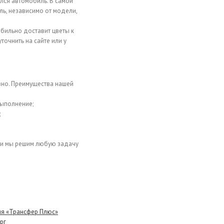
ался автомобиль. В самой
ь, независимо от модели,
обильно доставит цветы к
точнить на сайте или у
вно. Преимущества нашей
выполнение;
;
, и мы решим любую задачу
ия «Трансфер Плюс»
рг