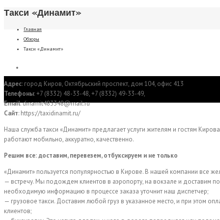
Такси «Динамит»
Главная
Обзоры
Такси «Динамит»
Адрес
: город Киров, Октябрьский проспект, дом 104, офис 413
Телефоны
: +7 (8332) 48-33-48, +7 (8332) 49-33-49,
Email
: dinamit483348@mail.ru
Сайт
: https://taxidinamit.ru/
Наша служба такси «Динамит» предлагает услуги жителям и гостям Киров
работают мобильно, аккуратно, качественно.
Решим все: доставим, перевезем, отбуксируем и не только
«Динамит» пользуется популярностью в Кирове. В нашей компании все же
— встречу. Мы подождем клиентов в аэропорту, на вокзале и доставим по
необходимую информацию в процессе заказа уточнит наш диспетчер;
— грузовое такси. Доставим любой груз в указанное место, и при этом оп
клиентов;