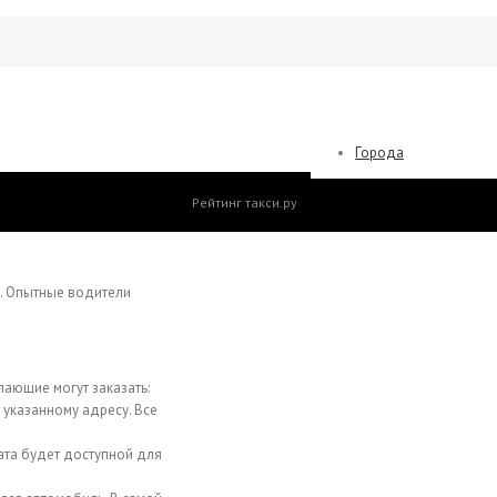
Города
Рейтинг такси.ру
а. Опытные водители
лающие могут заказать:
 указанному адресу. Все
лата будет доступной для