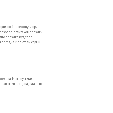
рил по 1 телефону, и при
о безопасность такой поездки.
 что поездка будет по
я поездка. Водитель: серый
проехала. Машину ждала
, завышенная цена, сдачи не