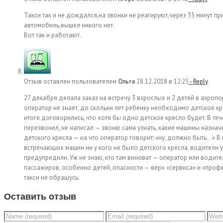
Такси так и не дождался,на звонки не реагируют,через 35 минут пр
автомобиль,вышел никого нет.
Вот так и работают.
Отзыв оставлен пользователем
Ольга
28.12.2018 в 12:25
- Reply
27 декабря делала заказ на встречу 3 взрослых и 2 детей в аэропорт
оператор не знает, до скольки лет ребенку необходимо детское кре
итоге договорились, что хотя бы одно детское кресло будет. В теч
перезвонил, не написал — звоню сама узнать, какие машины назнач
детского кресла — на что оператор говорит: «ну, должно быть…» В 
встречающих машин ни у кого не было детского кресла, водители у
предупредили. Уж не знаю, кто там виноват — оператор или водите
пассажиров, особенно детей, опасности — верх «сервиса» и «профе
такси не обращусь.
Оставить отзыв