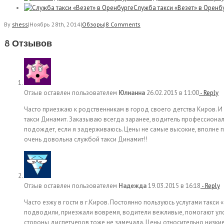
Служба такси «Везет» в Оренб
By
shess
|
Ноябрь 28th, 2014
|
Обзоры
|
8 Comments
8 Отзывов
Отзыв оставлен пользователем
Юлианна
26.02.2015 в 11:00
- Reply
Часто приезжаю к родственникам в город своего детства Киров. И
такси Динамит. Заказываю всегда заранее, водитель профессиона
подождет, если я задерживаюсь. Цены не самые высокие, вполне п
очень довольна службой такси Динамит!!
Отзыв оставлен пользователем
Надежда
19.03.2015 в 16:18
- Reply
Часто езжу в гости в г.Киров. Постоянно пользуюсь услугами такси 
подводили, приезжали вовремя, водители вежливые, помогают уло
стороны диспетчеров тоже не замечала. Цены относительно низкие