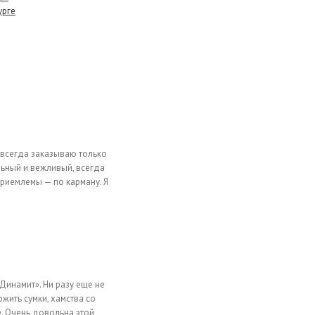
урге
 всегда заказываю только
льный и вежливый, всегда
риемлемы — по карману. Я
«Динамит». Ни разу еще не
жить сумки, хамства со
. Очень довольна этой