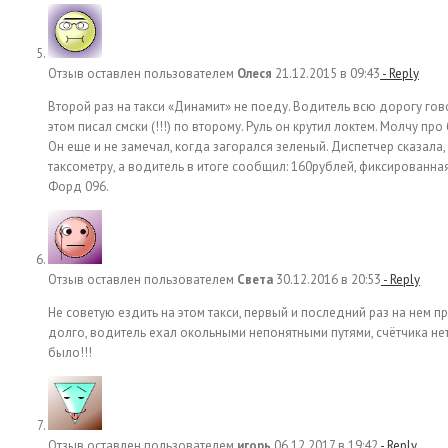
Отзыв оставлен пользователем
Олеся
21.12.2015 в 09:43
- Reply
Второй раз на такси «Динамит» не поеду. Водитель всю дорогу гово
этом писал смски (!!!) по второму. Руль он крутил локтем. Молчу пр
Он еще и не замечал, когда загорался зеленый. Диспетчер сказала,
таксометру, а водитель в итоге сообщил: 160рублей, фиксированна
Форд 096.
Отзыв оставлен пользователем
Света
30.12.2016 в 20:53
- Reply
Не советую ездить на этом такси, первый и последний раз на нем 
долго, водитель ехал окольными непонятными путями, счётчика нет
было!!!
Отзыв оставлен пользователем
игорь
06.12.2017 в 19:42
- Reply