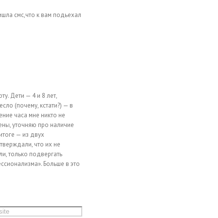
ишла смс,что к вам подьехал
у. Дети — 4 и 8 лет,
сло (почему, кстати?) — в
ение часа мне никто не
ены, уточняю про наличие
итоге — из двух
тверждали, что их не
ли, только подвергать
ссионализма». Больше в это