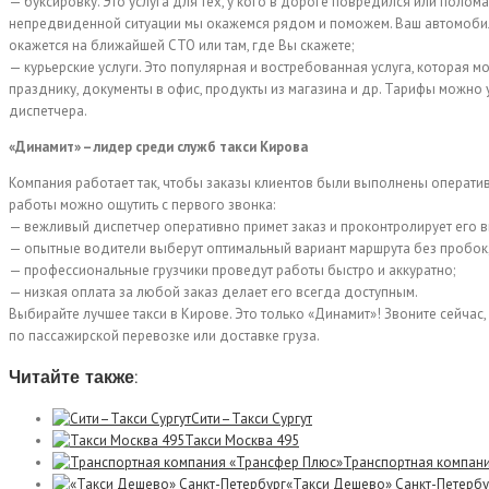
— буксировку. Это услуга для тех, у кого в дороге повредился или полом
непредвиденной ситуации мы окажемся рядом и поможем. Ваш автомобил
окажется на ближайшей СТО или там, где Вы скажете;
— курьерские услуги. Это популярная и востребованная услуга, которая м
празднику, документы в офис, продукты из магазина и др. Тарифы можно у
диспетчера.
«Динамит» – лидер среди служб такси Кирова
Компания работает так, чтобы заказы клиентов были выполнены операти
работы можно ощутить с первого звонка:
— вежливый диспетчер оперативно примет заказ и проконтролирует его 
— опытные водители выберут оптимальный вариант маршрута без пробок
— профессиональные грузчики проведут работы быстро и аккуратно;
— низкая оплата за любой заказ делает его всегда доступным.
Выбирайте лучшее такси в Кирове. Это только «Динамит»! Звоните сейчас
по пассажирской перевозке или доставке груза.
Читайте также:
Сити–Такси Сургут
Такси Москва 495
Транспортная компан
«Такси Дешево» Санкт-Петербу