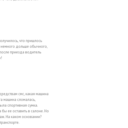
получилось, что пришлось
ь немного дольше обычного,
 после приезда водитель
ю!
средствам смс, какая машина
та машина сломалась,
была спортивная сумка.
 бы ее оставить в салоне. Но
агаж. На каком основании?
транспорте.