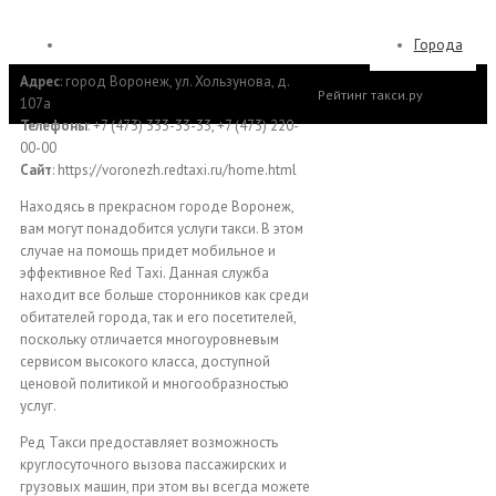
Города
Адрес
: город Воронеж, ул. Хользунова, д.
Рейтинг такси.ру
107а
Телефоны
: +7 (473) 333-33-33, +7 (473) 220-
00-00
Сайт
: https://voronezh.redtaxi.ru/home.html
Находясь в прекрасном городе Воронеж,
вам могут понадобится услуги такси. В этом
случае на помощь придет мобильное и
эффективное Red Taxi. Данная служба
находит все больше сторонников как среди
обитателей города, так и его посетителей,
поскольку отличается многоуровневым
сервисом высокого класса, доступной
ценовой политикой и многообразностью
услуг.
Ред Такси предоставляет возможность
круглосуточного вызова пассажирских и
грузовых машин, при этом вы всегда можете