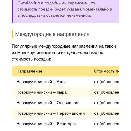
СитиМобил и подобными сервисами, то
стоимость поездки будет указана моментально и
в последствии останется неизменной.
Междугородные направления
Популярные междугородные направления на такси
из Новокручининского и их
ориентировочная
стоимость поездки:
Направление
Стоимость поездки
Новокручининский – Акша
от (обновление) р
Новокручининский – Кыра
от (обновление) р
Новокручининский – Оловянная
от (обновление) р
Новокручининский – Первомайский
от (обновление) р
Новокручининский – Ясногорск
от (обновление) р