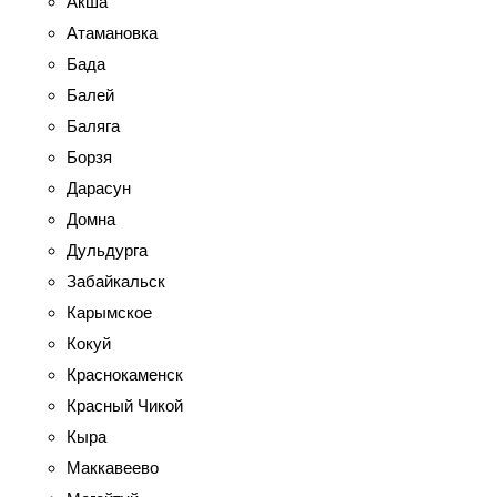
Акша
Атамановка
Бада
Балей
Баляга
Борзя
Дарасун
Домна
Дульдурга
Забайкальск
Карымское
Кокуй
Краснокаменск
Красный Чикой
Кыра
Маккавеево