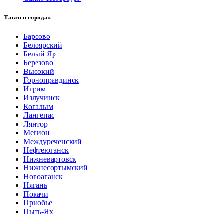
Такси в городах
Барсово
Белоярский
Белый Яр
Березово
Высокий
Горноправдинск
Игрим
Излучинск
Когалым
Лангепас
Лянтор
Мегион
Междуреченский
Нефтеюганск
Нижневартовск
Нижнесортымский
Новоаганск
Нягань
Покачи
Приобье
Пыть-Ях