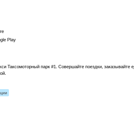
re
gle Play
си Таксомоторный парк #1. Совершайте поездки, заказывайте е
ой.
нции