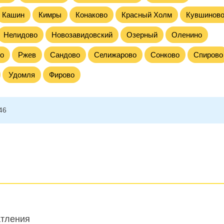
Кашин
Кимры
Конаково
Красный Холм
Кувшинов
Нелидово
Новозавидовский
Озерный
Оленино
о
Ржев
Сандово
Селижарово
Сонково
Спирово
Удомля
Фирово
46
атления