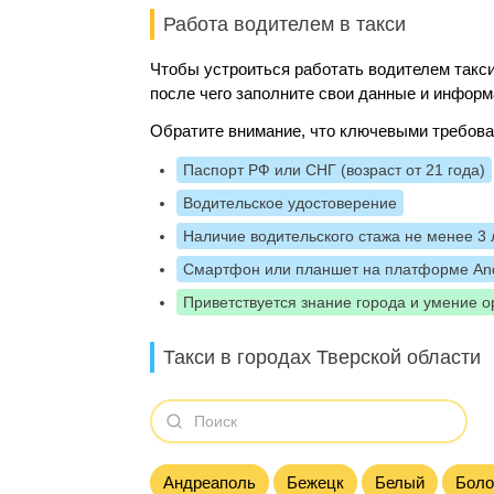
Работа водителем в такси
Чтобы устроиться работать водителем такси
после чего заполните свои данные и информ
Обратите внимание, что ключевыми требова
Паспорт РФ или СНГ (возраст от 21 года)
Водительское удостоверение
Наличие водительского стажа не менее 3 
Смартфон или планшет на платформе And
Приветствуется знание города и умение о
Такси в городах Тверской области
Андреаполь
Бежецк
Белый
Боло