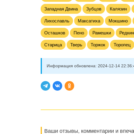
Западная Двина
Зубцов
Калязин
Лихославль
Максатиха
Мокшино
Осташков
Пено
Рамешки
Редкин
Старица
Тверь
Торжок
Торопец
Информация обновлена:
2024-12-14 22:36:
Ваши отзывы, комментарии и впеч