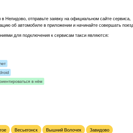
 в Нелидово, отправьте заявку на официальном сайте сервиса,
ацию об автомобиле в приложении и начинайте совершать поез
ниями для подключения к сервисам такси являются:
лет
roid
риентироваться в нём
гое
Весьегонск
Вышний Волочек
Завидово