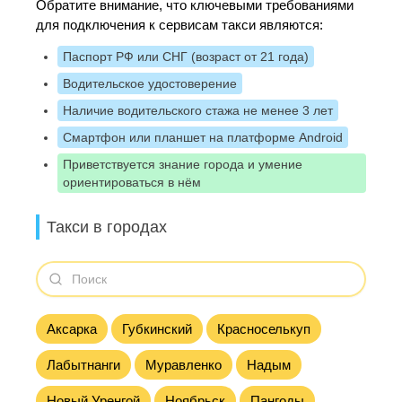
Обратите внимание, что ключевыми требованиями
для подключения к сервисам такси являются:
Паспорт РФ или СНГ (возраст от 21 года)
Водительское удостоверение
Наличие водительского стажа не менее 3 лет
Смартфон или планшет на платформе Android
Приветствуется знание города и умение
ориентироваться в нём
Такси в городах
Аксарка
Губкинский
Красноселькуп
Лабытнанги
Муравленко
Надым
Новый Уренгой
Ноябрьск
Пангоды