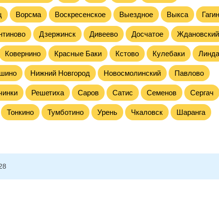
ц
Ворсма
Воскресенское
Выездное
Выкса
Гаги
нтиново
Дзержинск
Дивеево
Досчатое
Ждановский
Ковернино
Красные Баки
Кстово
Кулебаки
Линд
шино
Нижний Новгород
Новосмолинский
Павлово
чинки
Решетиха
Саров
Сатис
Семенов
Сергач
Тонкино
Тумботино
Урень
Чкаловск
Шаранга
28