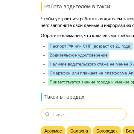
Работа водителем в такси
Чтобы устроиться работать водителем такси
чего заполните свои данные и информацию о
Обратите внимание, что ключевыми требова
Паспорт РФ или СНГ (возраст от 21 года)
Водительское удостоверение
Наличие водительского стажа не менее 3 
Смартфон или планшет на платформе And
Приветствуется знание города и умение о
Такси в городах
Арзамас
Балахна
Богородск
Бол