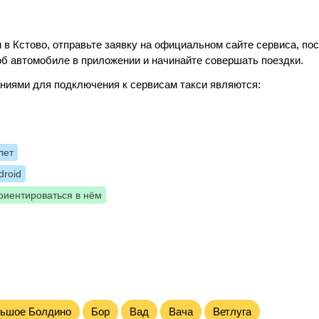
 в Кстово, отправьте заявку на официальном сайте сервиса, по
б автомобиле в приложении и начинайте совершать поездки.
ниями для подключения к сервисам такси являются:
лет
roid
риентироваться в нём
ьшое Болдино
Бор
Вад
Вача
Ветлуга