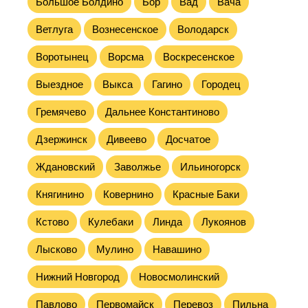
Большое Болдино
Бор
Вад
Вача
Ветлуга
Вознесенское
Володарск
Воротынец
Ворсма
Воскресенское
Выездное
Выкса
Гагино
Городец
Гремячево
Дальнее Константиново
Дзержинск
Дивеево
Досчатое
Ждановский
Заволжье
Ильиногорск
Княгинино
Ковернино
Красные Баки
Кстово
Кулебаки
Линда
Лукоянов
Лысково
Мулино
Навашино
Нижний Новгород
Новосмолинский
Павлово
Первомайск
Перевоз
Пильна