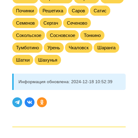
Починки
Решетиха
Саров
Сатис
Семенов
Сергач
Сеченово
Сокольское
Сосновское
Тонкино
Тумботино
Урень
Чкаловск
Шаранга
Шатки
Шахунья
Информация обновлена:
2024-12-18 10:52:39