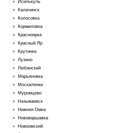
Исилькуль
Калачинск
Колосовка
Кормиловка
Красноярка
Красный Яр
Крутинка
Лузино
Любинский
Марьяновка
Москаленки
Муромцево
Называевск
Нижняя Омка
Нововаршавка
Новоомский