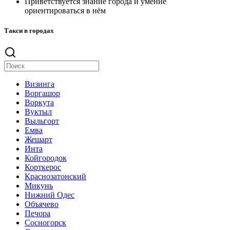
Приветствуется знание города и умение
ориентироваться в нём
Такси в городах
Визинга
Воргашор
Воркута
Вуктыл
Выльгорт
Емва
Жешарт
Инта
Койгородок
Корткерос
Краснозатонский
Микунь
Нижний Одес
Объячево
Печора
Сосногорск