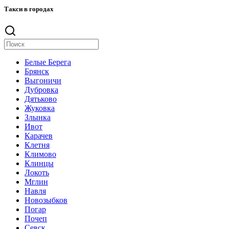
Такси в городах
Белые Берега
Брянск
Выгоничи
Дубровка
Дятьково
Жуковка
Злынка
Ивот
Карачев
Клетня
Климово
Клинцы
Локоть
Мглин
Навля
Новозыбков
Погар
Почеп
Севск