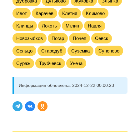
Дубровка
Дятьково
Жуковка
Злынка
Ивот
Карачев
Клетня
Климово
Клинцы
Локоть
Мглин
Навля
Новозыбков
Погар
Почеп
Севск
Сельцо
Стародуб
Суземка
Супонево
Сураж
Трубчевск
Унеча
Информация обновлена:
2024-12-22 00:00:23