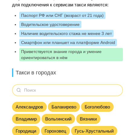
для подключения к сервисам такси являются:
Паспорт РФ или СНГ (возраст от 21 года)
Водительское удостоверение
Наличие водительского стажа не менее 3 лет
Смартфон или планшет на платформе Android
Приветствуется знание города и умение
ориентироваться в нём
Такси в городах
Александров
Балакирево
Боголюбово
Владимир
Вольгинский
Вязники
Городищи
Гороховец
Гусь-Хрустальный