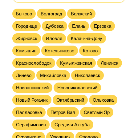
Быково
Волгоград
Волжский
Городище
Дубовка
Елань
Ерзовка
Жирновск
Иловля
Калач-на-Дону
Камышин
Котельниково
Котово
Краснослободск
Кумылженская
Ленинск
Линево
Михайловка
Николаевск
Новоаннинский
Новониколаевский
Новый Рогачик
Октябрьский
Ольховка
Палласовка
Петров Вал
Светлый Яр
Серафимович
Средняя Ахтуба
Суровикино
Урюпинск
Фролово