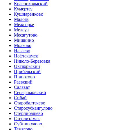
Краснохолмский
Кумертау
Кушнаренково
Малояз
Межгорье
Мелеуз
Месягутово
Мишкино
Мраково
Нагаево
Нефтекамск
Николо-Березовка
Октябрьский
Прибельский
Приютово
Раевский
Салават
Серафимовский
Сибай
Старобалтачево
Старосубхангулово
Стерлибашево
Стерлитамак
Субханкулово
Темясово