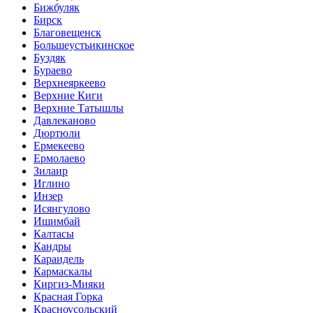
Бижбуляк
Бирск
Благовещенск
Большеустьикинское
Буздяк
Бураево
Верхнеяркеево
Верхние Киги
Верхние Татышлы
Давлеканово
Дюртюли
Ермекеево
Ермолаево
Зилаир
Иглино
Инзер
Исянгулово
Ишимбай
Калтасы
Кандры
Караидель
Кармаскалы
Киргиз-Мияки
Красная Горка
Красноусольский