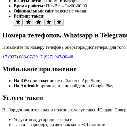
Классы авто:
Эконом, Комфорт
Время работы:
Пн.-Вс. – 24:00-00:00
Официальный сайт такси:
не указан
Рейтинг такси:
Номера телефонов
, Whatsapp и Telegra
Позвоните по номеру телефона оператора/диспетчера, для того
+7 (927) 088-07-20
+7 (927) 947-90-48
Мобильное приложение
На iOS:
приложение не найдено в App Store
На Android:
приложение не найдено в Google Play
Услуги такси
Выбор дополнительных и полезных услуг такси Юлдаш. Соверша
Услуги междугороднего такси
Такси в аэропорт, на автовокзал и ЖД станции