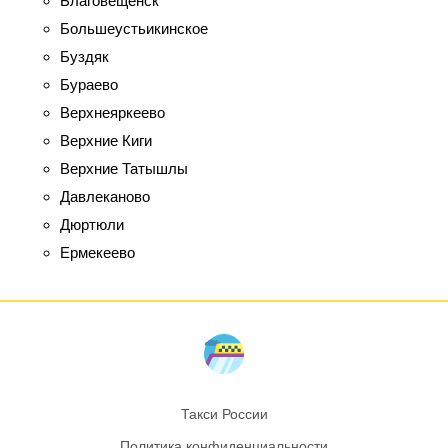
Благовещенск
Большеустьикинское
Буздяк
Бураево
Верхнеяркеево
Верхние Киги
Верхние Татышлы
Давлеканово
Дюртюли
Ермекеево
Такси России
Политика конфиденциальности