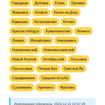
Городище
Дубовка
Елань
Ерзовка
Жирновск
Иловля
Калач-на-Дону
Камышин
Котельниково
Котово
Краснослободск
Кумылженская
Ленинск
Линево
Михайловка
Николаевск
Новоаннинский
Новониколаевский
Новый Рогачик
Октябрьский
Ольховка
Палласовка
Петров Вал
Светлый Яр
Серафимович
Средняя Ахтуба
Суровикино
Урюпинск
Фролово
Информация обновлена:
2024-12-11 22:07:28