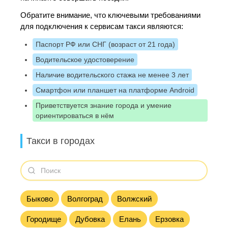
Обратите внимание, что ключевыми требованиями
для подключения к сервисам такси являются:
Паспорт РФ или СНГ (возраст от 21 года)
Водительское удостоверение
Наличие водительского стажа не менее 3 лет
Смартфон или планшет на платформе Android
Приветствуется знание города и умение
ориентироваться в нём
Такси в городах
Быково
Волгоград
Волжский
Городище
Дубовка
Елань
Ерзовка