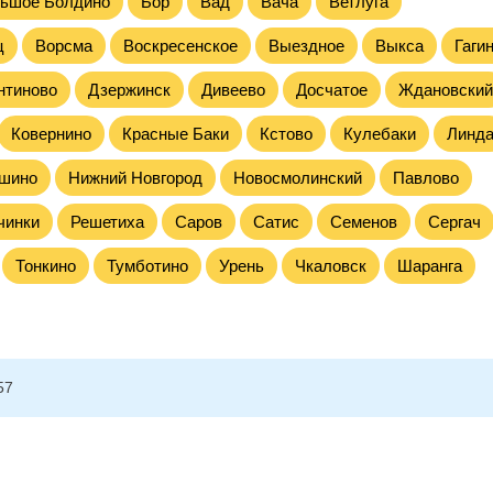
ьшое Болдино
Бор
Вад
Вача
Ветлуга
ц
Ворсма
Воскресенское
Выездное
Выкса
Гаги
нтиново
Дзержинск
Дивеево
Досчатое
Ждановский
Ковернино
Красные Баки
Кстово
Кулебаки
Линд
шино
Нижний Новгород
Новосмолинский
Павлово
чинки
Решетиха
Саров
Сатис
Семенов
Сергач
Тонкино
Тумботино
Урень
Чкаловск
Шаранга
57