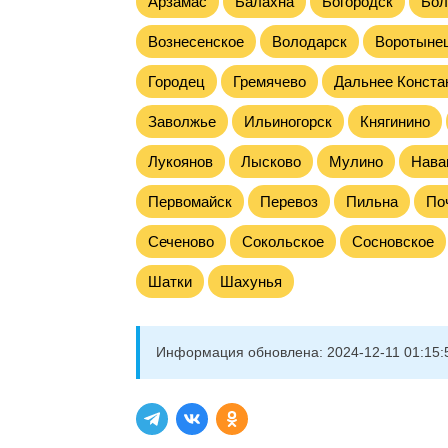
Арзамас
Балахна
Богородск
Бол
Вознесенское
Володарск
Воротыне
Городец
Гремячево
Дальнее Конста
Заволжье
Ильиногорск
Княгинино
Лукоянов
Лысково
Мулино
Нава
Первомайск
Перевоз
Пильна
По
Сеченово
Сокольское
Сосновское
Шатки
Шахунья
Информация обновлена:
2024-12-11 01:15: