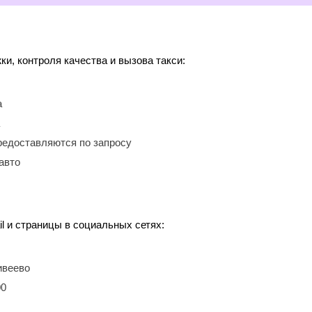
, контроля качества и вызова такси:
а
редоставляются по запросу
авто
l и страницы в социальных сетях:
ивеево
00