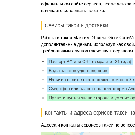
официальном сайте сервиса, после чего за
начинайте совершать поездки.
Севисы такси и доставки
Работа в такси Максим, Яндекс Go и Сити
дополнительные деньги, используя как свой
требованиями для подключения к сервисам 
Паспорт РФ или СНГ (возраст от 21 года)
Водительское удостоверение
Наличие водительского стажа не менее 3 
Смартфон или планшет на платформе And
Приветствуется знание города и умение о
Контакты и адреса офисов такси на
Адреса и контакты сервисов такси по вопрос